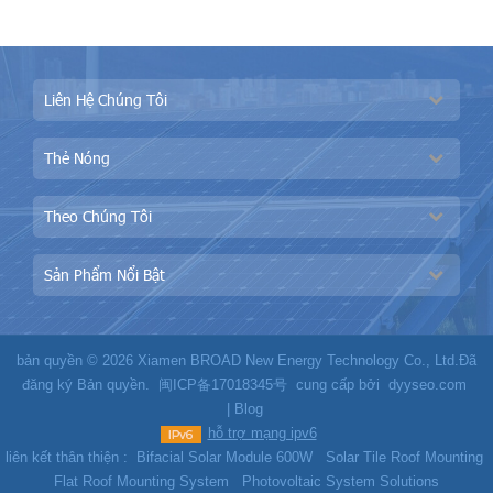
hoặc gió lớn
Liên Hệ Chúng Tôi
Thẻ Nóng
Theo Chúng Tôi
Sản Phẩm Nổi Bật
bản quyền © 2026 Xiamen BROAD New Energy Technology Co., Ltd.Đã
đăng ký Bản quyền.
闽ICP备17018345号
cung cấp bởi
dyyseo.com
|
Blog
hỗ trợ mạng ipv6
liên kết thân thiện :
Bifacial Solar Module 600W
Solar Tile Roof Mounting
Flat Roof Mounting System
Photovoltaic System Solutions