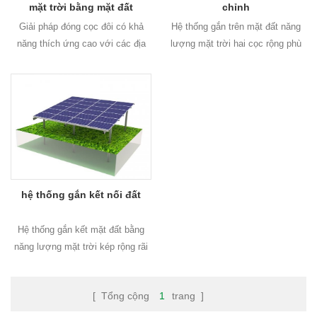
mặt trời bằng mặt đất
chỉnh
Giải pháp đóng cọc đôi có khả
Hệ thống gắn trên mặt đất năng
năng thích ứng cao với các địa
lượng mặt trời hai cọc rộng phù
hình khác nhau và Môi trường.
hợp cho cả dự án dân cư và
Và đó là Tính linh hoạt cao giúp
thương mại, với thiết kế nghiêm
cài đặt dễ dàng và nhanh hơn và
ngặt và tính toán. Nó có thể chịu
gắn năng lượng mặt trời khác
được tuyết nặng hoặc gió tải.
Giải pháp.
hệ thống gắn kết nối đất
Hệ thống gắn kết mặt đất bằng
năng lượng mặt trời kép rộng rãi
phù hợp cho cả dự án khu dân cư
và thương mại, với thiết kế và
[ Tổng cộng
1
trang ]
tính toán nghiêm ngặt. nó có thể
chịu được tải trọng của tuyết