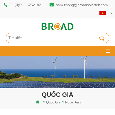
86 (0)592-6252182
sam.zhong@broadsolartek.com
QUỐC GIA
Quốc Gia
Nước Anh