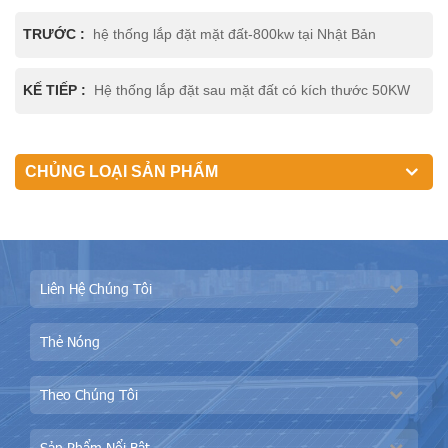
TRƯỚC :
hệ thống lắp đặt mặt đất-800kw tại Nhật Bản
KẾ TIẾP :
Hệ thống lắp đặt sau mặt đất có kích thước 50KW
CHỦNG LOẠI SẢN PHẨM
Liên Hệ Chúng Tôi
Thẻ Nóng
Theo Chúng Tôi
Sản Phẩm Nổi Bật