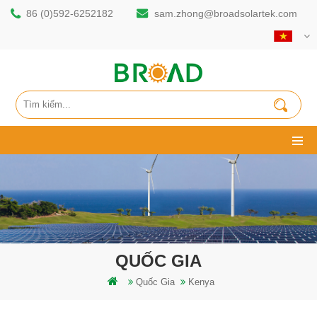
86 (0)592-6252182
sam.zhong@broadsolartek.com
QUỐC GIA
Quốc Gia
Kenya