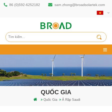
86 (0)592-6252182
sam.zhong@broadsolartek.com
QUỐC GIA
Quốc Gia
Ả Rập Saudi