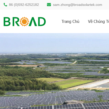
86 (0)592-6252182
sam.zhong@broadsolartek.com
Trang Chủ
Về Chúng T