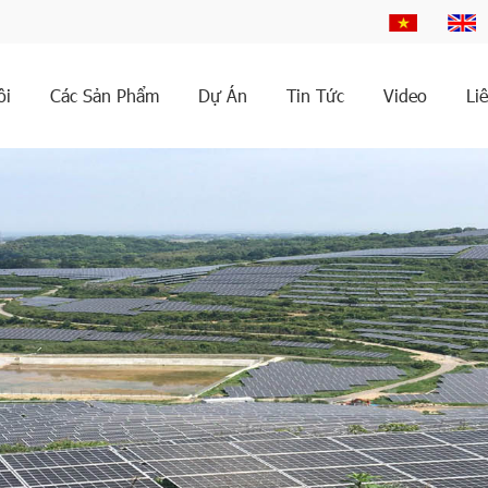
ôi
Các Sản Phẩm
Dự Án
Tin Tức
Video
Li