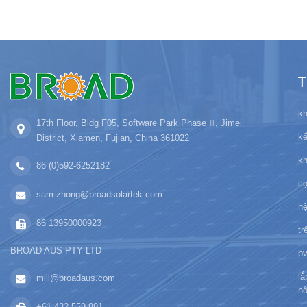
T
kh
17th Floor, Bldg F05, Software Park Phase Ⅲ, Jimei
kế
District, Xiamen, Fujian, China 361022
k
86 (0)592-6252182
cọ
sam.zhong@broadsolartek.com
hệ
86 13950000923
tr
BROAD AUS PTY LTD
pv
lắ
mill@broadaus.com
n
+61 432 559 991