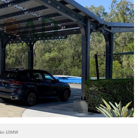
 Bản-10MW