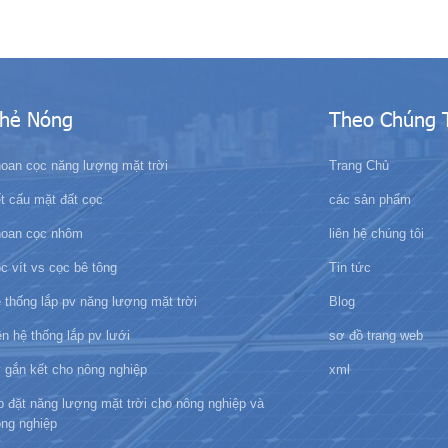
hẻ Nóng
Theo Chúng 
oan cọc năng lượng mặt trời
Trang Chủ
t cấu mặt đất cọc
các sản phẩm
hoan cọc nhôm
liên hệ chúng tôi
c vít vs cọc bê tông
Tin tức
 thống lắp pv năng lượng mặt trời
Blog
ên hệ thống lắp pv lưới
sơ đồ trang web
 gắn kết cho nông nghiệp
xml
p đặt năng lượng mặt trời cho nông nghiệp và
ông nghiệp