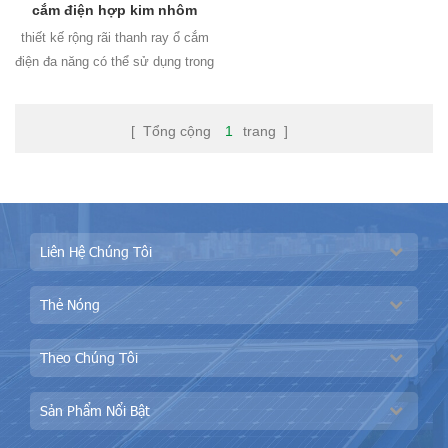
cắm điện hợp kim nhôm
thiết kế rộng rãi thanh ray ổ cắm
điện đa năng có thể sử dụng trong
gia đình và nơi làm việc kết nối
nhanh chóng ổ cắm với plug-in và
[ Tổng cộng
1
trang ]
off dễ sử dụng để tạo thêm không
gian cho của bạn lao động sáng
tạo, an toàn cho sức khỏe, quy
trình sản xuất và nguyên liệu
sạch về
Liên Hệ Chúng Tôi
Thẻ Nóng
Theo Chúng Tôi
Sản Phẩm Nổi Bật